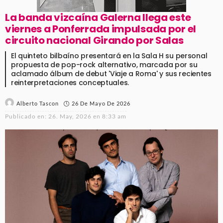
La banda vizcaína Galerna llega este
viernes a Ponferrada impulsada por el
circuito nacional Girando por Salas
El quinteto bilbaíno presentará en la Sala H su personal
propuesta de pop-rock alternativo, marcada por su
aclamado álbum de debut 'Viaje a Roma' y sus recientes
reinterpretaciones conceptuales.
26 De Mayo De 2026
Alberto Tascon
Publicado en:
26. May, 2026 en 8:33 am