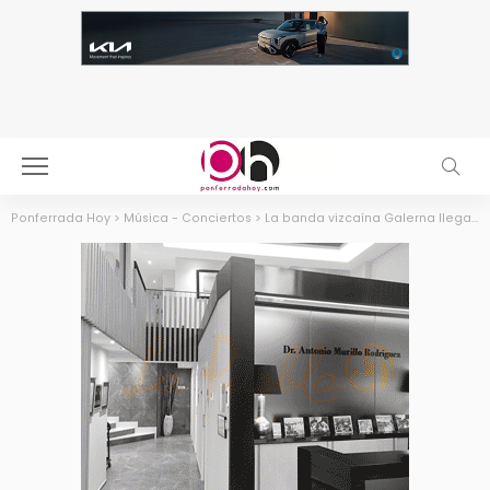
Ponferrada Hoy
>
Música - Conciertos
>
La banda vizcaína Galerna llega este viernes a Ponferrada impulsada por el circuito nacional Girando por Salas