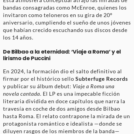
Esta atmósfera conceptual atrajo las miradas de
bandas consagradas como McEnroe, quienes los
invitaron como teloneros en su gira de 20º
aniversario, cumpliendo el sueño de unos jóvenes
que habían crecido escuchando sus discos desde
los 14 años.
De Bilbao a la eternidad: ‘Viaje a Roma’ y el
lirismo de Puccini
En 2024, la formación dio el salto definitivo al
firmar por el histórico sello
Subterfuge Records
y publicar su álbum debut:
Viaje a Roma una
novela cantada
. El LP es una impecable ficción
literaria dividida en doce capítulos que narra la
travesía en coche de dos amigos desde Bilbao
hasta Roma. El relato contrapone la mirada de un
protagonista romántico e idealista —donde se
diluyen rasgos de los miembros de la banda—