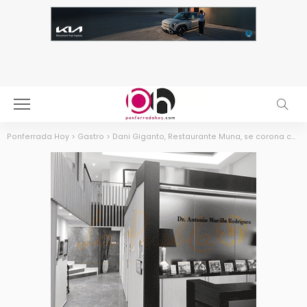
Ponferrada Hoy
>
Gastro
>
Dani Giganto, Restaurante Muna, se corona como el Mejor Sumiller de España en los premios ‘Top 100 Sommeliers 2026’