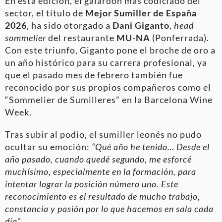
En esta edición, el galardón más codiciado del
sector, el título de
Mejor Sumiller de España
2026
, ha sido otorgado a
Dani Giganto
,
head
sommelier
del restaurante
MU-NA
(Ponferrada).
Con este triunfo, Giganto pone el broche de oro a
un año histórico para su carrera profesional, ya
que el pasado mes de febrero también fue
reconocido por sus propios compañeros como el
“Sommelier de Sumilleres” en la Barcelona Wine
Week.
Tras subir al podio, el sumiller leonés no pudo
ocultar su emoción:
“Qué año he tenido… Desde el
año pasado, cuando quedé segundo, me esforcé
muchísimo, especialmente en la formación, para
intentar lograr la posición número uno. Este
reconocimiento es el resultado de mucho trabajo,
constancia y pasión por lo que hacemos en sala cad
a
dí
a”
.