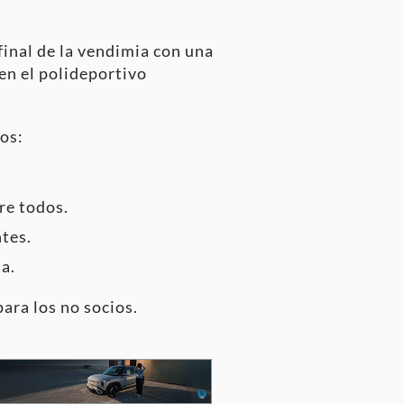
final de la vendimia con una
en el polideportivo
tos:
re todos.
ntes.
a.
para los no socios.