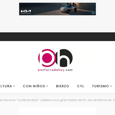
LTURA
CON NIÑOS
BIERZO
CYL
TURISMO
e Vecinos “La Mirandela” celebra una gran fiesta de fin de vendimia en 