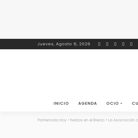
Jueves, Agosto 6, 2026
INICIO
AGENDA
OCIO
CU
Ponferrada Hoy
>
fiestas en el Bierzo
>
La Asociación d