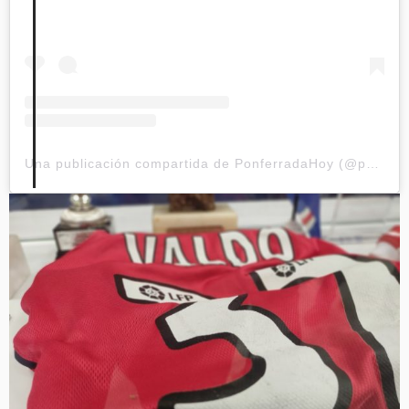
Una publicación compartida de PonferradaHoy (@ponferradahoy)