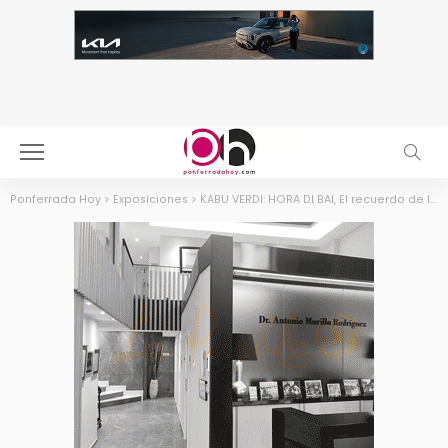
Ponferrada Hoy
>
Exposiciones
>
KABU VERDI: HORA DI BAI, El recuerdo de las comunidades caboverdianas en las cuencas mineras, nueva exposición en La Térmica Cultural