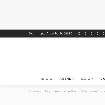
Domingo, Agosto 9, 2026
INICIO
AGENDA
OCIO
CU
Ponferrada Hoy
>
fiestas en el Bierzo
>
Fiestas de Corp