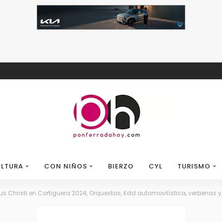
LTURA
CON NIÑOS
BIERZO
CYL
TURISMO
us Christi en Cortiguera 2024, Orquestas, Kdd automovilística, verbenas 