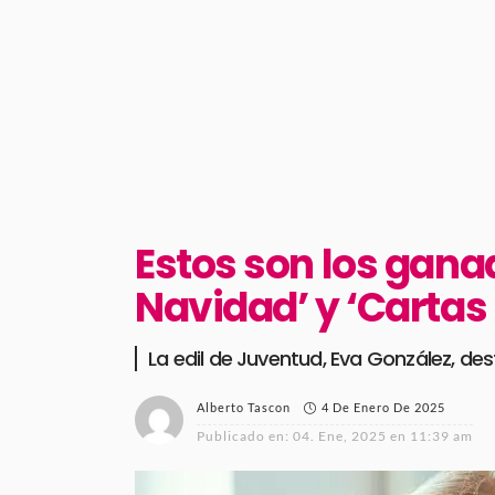
Estos son los gana
Navidad’ y ‘Cartas
La edil de Juventud, Eva González, des
4 De Enero De 2025
Alberto Tascon
Publicado en:
04. Ene, 2025 en 11:39 am