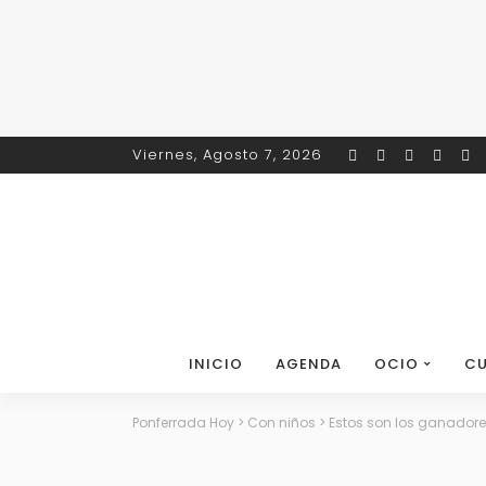
Viernes, Agosto 7, 2026
INICIO
AGENDA
OCIO
CU
Ponferrada Hoy
>
Con niños
>
Estos son los ganadore