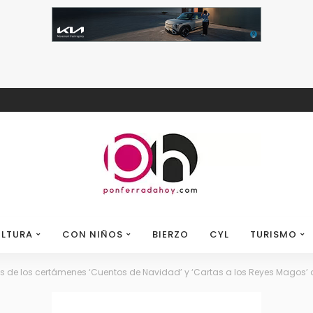
LTURA
CON NIÑOS
BIERZO
CYL
TURISMO
s de los certámenes ‘Cuentos de Navidad’ y ‘Cartas a los Reyes Magos’ 