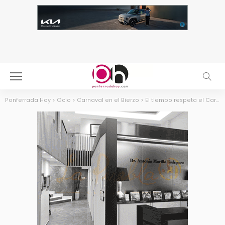
Ponferrada Hoy
>
Ocio
>
Carnaval en el Bierzo
>
El tiempo respeta el Carnaval Infantil de Ponferrada 2024 y los niños acuden puntuales a la cita