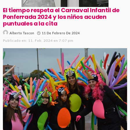
El tiempo respeta el Carnaval Infantil de
Ponferrada 2024 y los niños acuden
puntuales a la cita
11 De Febrero De 2024
Alberto Tascon
Publicado en:
11. Feb, 2024 en 7:07 pm