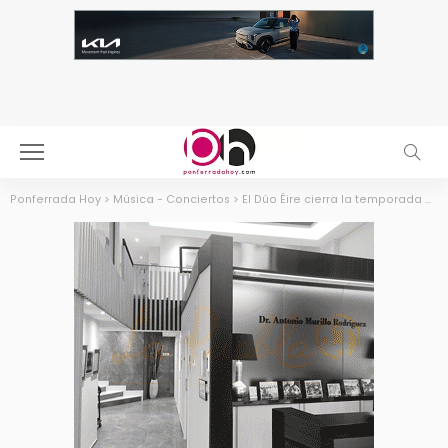
Ponferrada Hoy
>
Música - Conciertos
>
El Dúo Éire cierra la temporada de Juventudes Musicales con un concierto que fusiona tradición y modernidad