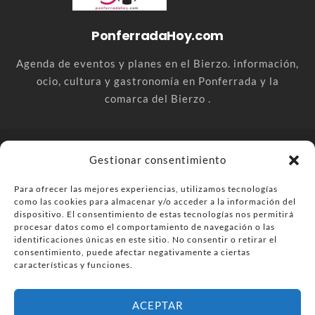
PonferradaHoy.com
Agenda de eventos y planes en el Bierzo. información,
ocio, cultura y gastronomía en Ponferrada y la
comarca del Bierzo .
© PonferradaHoy.com desde 2015 - | Magazine de ocio en la
Gestionar consentimiento
comarca del Bierzo
Para ofrecer las mejores experiencias, utilizamos tecnologías
Anúnciate
Más información sobre las cookies
como las cookies para almacenar y/o acceder a la información del
Envía tu negocio
Contacta
Política de privacidad
dispositivo. El consentimiento de estas tecnologías nos permitirá
procesar datos como el comportamiento de navegación o las
identificaciones únicas en este sitio. No consentir o retirar el
consentimiento, puede afectar negativamente a ciertas
características y funciones.
ACEPTAR