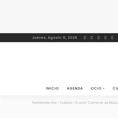
Jueves, Agosto 6, 2026
INICIO
AGENDA
OCIO
CU
Ponferrada Hoy
>
Cultura
>
El ciclo ‘Caminos de Música