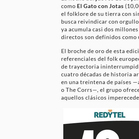
como
El Gato con Jotas
(10,0
el folklore de su tierra con 
busca reivindicar con orgullo
ya acumula casi dos millones 
directos son definidos como u
El broche de oro de esta edic
referenciales del folk europ
de trayectoria ininterrumpid
cuatro décadas de historia a
en una treintena de países —
o The Corrs—, el grupo ofrece
aquellos clásicos imperecede