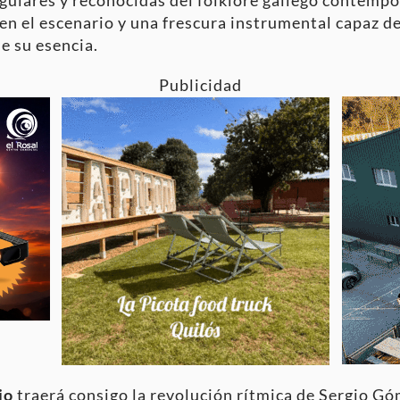
ngulares y reconocidas del folklore gallego contemp
n el escenario y una frescura instrumental capaz de
e su esencia.
Publicidad
io
traerá consigo la revolución rítmica de Sergio G