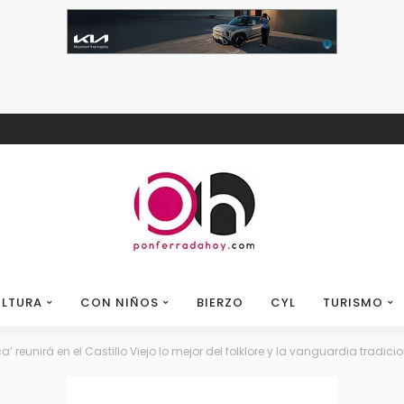
LTURA
CON NIÑOS
BIERZO
CYL
TURISMO
’ reunirá en el Castillo Viejo lo mejor del folklore y la vanguardia tradici