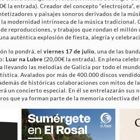
0€ la entrada). Creador del concepto “electrojota”, 
sintetizadores y paisajes sonoros derivados de la mús
 la modernidad intrínseca de la música tradicional. 
de reproducciones, y trabajos que rondan el millón d
na auténtica explosión de fiesta, alegría y celebrac
ión lo pondrá, el
viernes 17 de julio
, una de las ban
eo:
Luar na Lubre
(20,00€ la entrada). En plena celeb
a llevando las melodías de Galicia por todo el mundo
rtística. Avalados por más de 400.000 discos vendid
además de históricas colaboraciones con mitos de l
rá un concierto especial. En él se entrelazarán sus 
ros que ya forman parte de la memoria colectiva del 