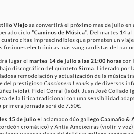
tillo Viejo
se convertirá el próximo mes de julio en 
sperado ciclo
“Caminos de Música”
. Del martes 14 al 
cuatro citas imprescindibles que prometen un viaje
as fusiones electrónicas más vanguardistas del pano
drá lugar el
martes 14 de julio a las 21:00 horas
con 
abajo discográfico del quinteto
Sirma
. Liderado por 
dadosa remodelación y actualización de la música t
e del prestigioso
Cancionero Leonés
y de diversos inf
 (viola), Fidel Corral (laúd), Juan José Collado (g
eza de la lírica tradicional con una sensibilidad ada
a primera jornada será de 7,50€.
es 15 de julio
el aclamado dúo gallego
Caamaño & 
ordeón cromático) y Antía Ameixeiras (violín y voz