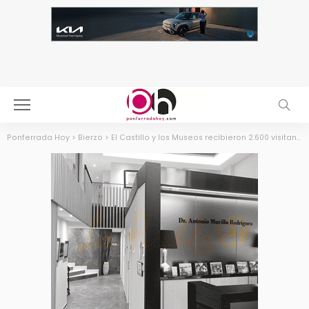
Ponferrada Hoy
>
Bierzo
>
El Castillo y los Museos recibieron 2.600 visitantes durante el fin de semana templario