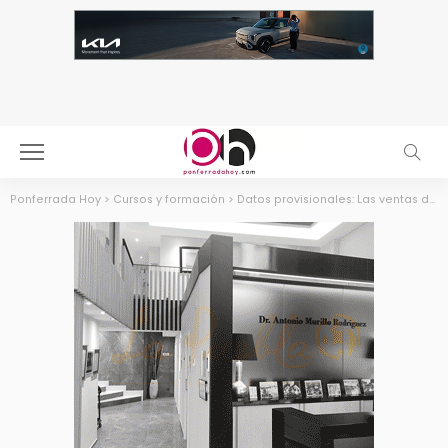
Ponferrada Hoy
>
Cursos y formación
>
Datos provisionales: Las ventas de vino de la DO Bierzo crecen un 5 % en el último año