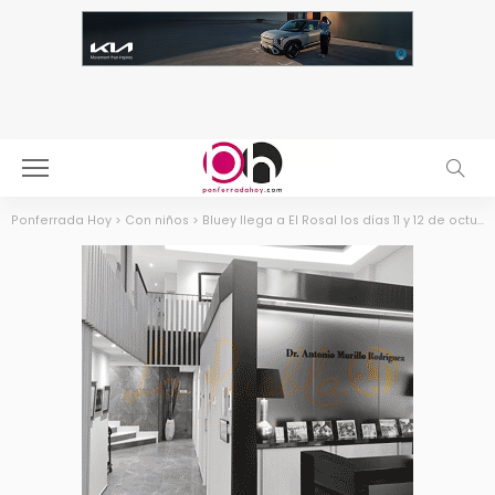
Ponferrada Hoy
>
Con niños
>
Bluey llega a El Rosal los días 11 y 12 de octubre con música, diversión y premios para toda la familia