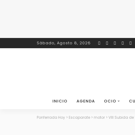
Sábado, Agosto 8, 2026
INICIO
AGENDA
OCIO
CU
Ponferrada Hoy
>
Escaparate
>
motor
>
VIII Subida d