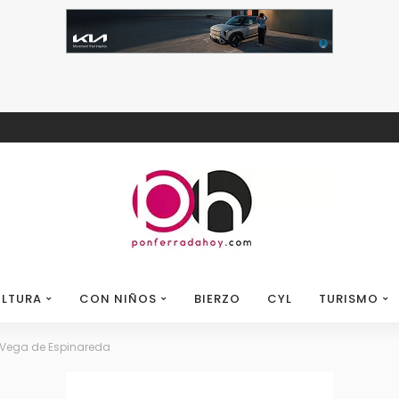
LTURA
CON NIÑOS
BIERZO
CYL
TURISMO
e Vega de Espinareda