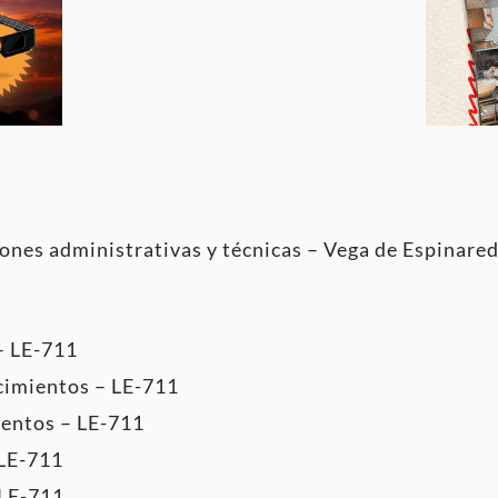
iones administrativas y técnicas – Vega de Espinare
– LE-711
cimientos – LE-711
ientos – LE-711
 LE-711
 LE-711