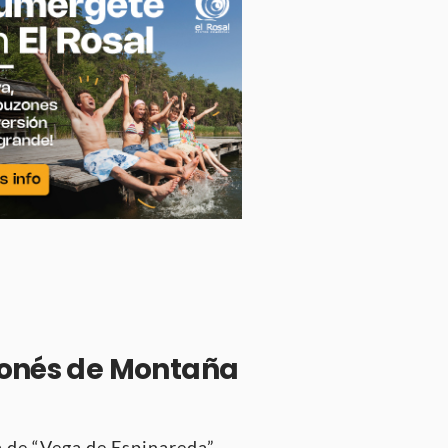
onés de Montaña
a de “Vega de Espinareda”,