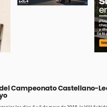
del Campeonato Castellano-Le
ayo
ganiza los días 4 y 5 de mayo de 2018, la VIII Subid