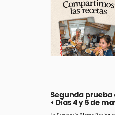
Segunda prueba 
• Días 4 y 5 de m
La Escudería Bierzo Racing or