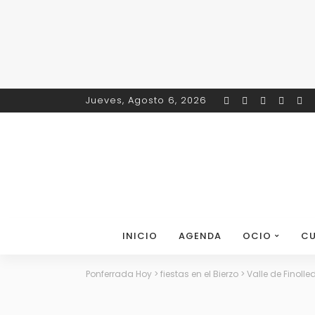
Jueves, Agosto 6, 2026
INICIO
AGENDA
OCIO
CU
Ponferrada Hoy
>
fiestas en el Bierzo
>
Valle de Finoll