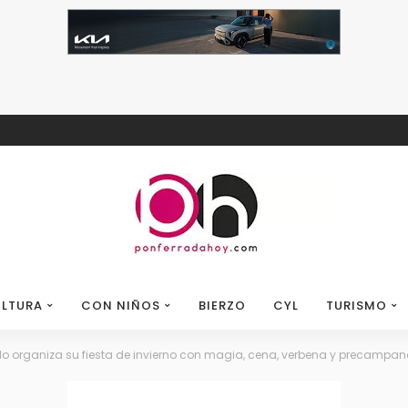
LTURA
CON NIÑOS
BIERZO
CYL
TURISMO
edo organiza su fiesta de invierno con magia, cena, verbena y precampa