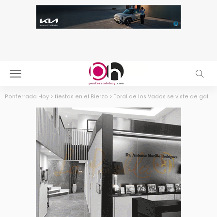
Ponferrada Hoy
>
fiestas en el Bierzo
>
Toral de los Vados se viste de gala para celebrar San Isidro 2026