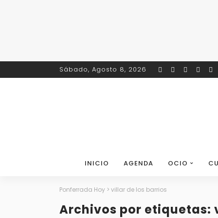
Sábado, Agosto 8, 2026
INICIO
AGENDA
OCIO
CU
Ponferrada Hoy
>
villar de los barrios
Archivos por etiquetas: v