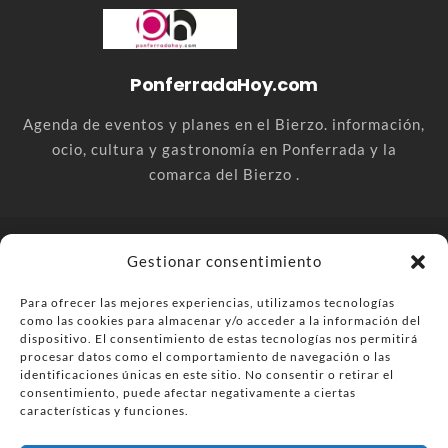
PonferradaHoy.com
Agenda de eventos y planes en el Bierzo. información,
ocio, cultura y gastronomía en Ponferrada y la
comarca del Bierzo .
© PonferradaHoy.com desde 2015 - | Magazine de ocio en la
Gestionar consentimiento
comarca del Bierzo
Para ofrecer las mejores experiencias, utilizamos tecnologías
Anúnciate
Más información sobre las cookies
como las cookies para almacenar y/o acceder a la información del
Envía tu negocio
Contacta
Política de privacidad
dispositivo. El consentimiento de estas tecnologías nos permitirá
procesar datos como el comportamiento de navegación o las
identificaciones únicas en este sitio. No consentir o retirar el
consentimiento, puede afectar negativamente a ciertas
características y funciones.