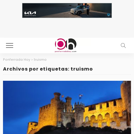
Ponferrada Hoy
>
truismo
Archivos por etiquetas: truismo