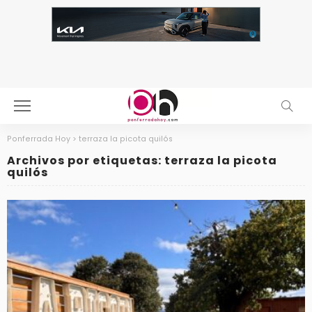
Ponferrada Hoy
>
terraza la picota quilós
Archivos por etiquetas: terraza la picota
quilós