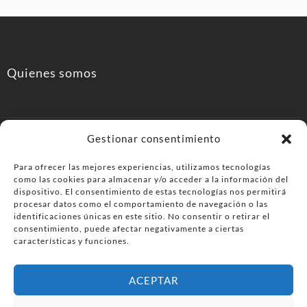
Quienes somos
Gestionar consentimiento
Para ofrecer las mejores experiencias, utilizamos tecnologías
como las cookies para almacenar y/o acceder a la información del
PonferradaHoy.com
dispositivo. El consentimiento de estas tecnologías nos permitirá
procesar datos como el comportamiento de navegación o las
identificaciones únicas en este sitio. No consentir o retirar el
Agenda de eventos y planes en el Bierzo. información,
consentimiento, puede afectar negativamente a ciertas
ocio, cultura y gastronomía en Ponferrada y la
características y funciones.
comarca del Bierzo .
ACEPTAR
© PonferradaHoy.com desde 2015 - | Magazine de ocio en la