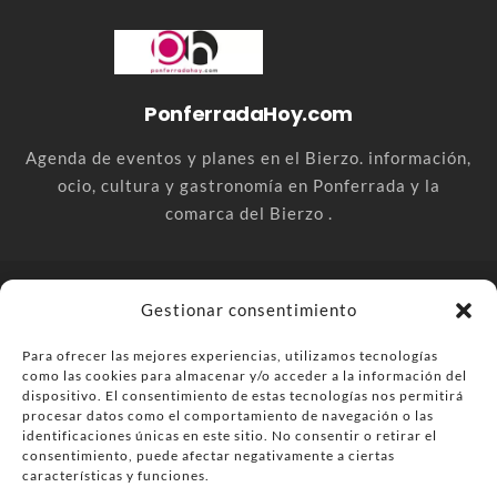
PonferradaHoy.com
Agenda de eventos y planes en el Bierzo. información,
ocio, cultura y gastronomía en Ponferrada y la
comarca del Bierzo .
© PonferradaHoy.com desde 2015 - | Magazine de ocio en la
Gestionar consentimiento
comarca del Bierzo
Para ofrecer las mejores experiencias, utilizamos tecnologías
Anúnciate
Más información sobre las cookies
como las cookies para almacenar y/o acceder a la información del
Envía tu negocio
Contacta
Política de privacidad
dispositivo. El consentimiento de estas tecnologías nos permitirá
procesar datos como el comportamiento de navegación o las
identificaciones únicas en este sitio. No consentir o retirar el
consentimiento, puede afectar negativamente a ciertas
características y funciones.