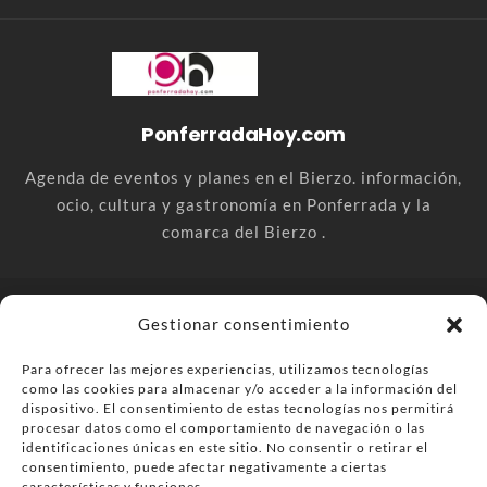
PonferradaHoy.com
Agenda de eventos y planes en el Bierzo. información,
ocio, cultura y gastronomía en Ponferrada y la
comarca del Bierzo .
© PonferradaHoy.com desde 2015 - | Magazine de ocio en la
Gestionar consentimiento
comarca del Bierzo
Para ofrecer las mejores experiencias, utilizamos tecnologías
Anúnciate
Más información sobre las cookies
como las cookies para almacenar y/o acceder a la información del
dispositivo. El consentimiento de estas tecnologías nos permitirá
Envía tu negocio
Contacta
Política de privacidad
procesar datos como el comportamiento de navegación o las
identificaciones únicas en este sitio. No consentir o retirar el
consentimiento, puede afectar negativamente a ciertas
características y funciones.