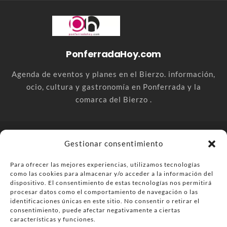
PonferradaHoy.com
Agenda de eventos y planes en el Bierzo. información,
ocio, cultura y gastronomía en Ponferrada y la
comarca del Bierzo .
© PonferradaHoy.com desde 2015 - | Magazine de ocio en la
Gestionar consentimiento
comarca del Bierzo
Para ofrecer las mejores experiencias, utilizamos tecnologías
Anúnciate
Más información sobre las cookies
como las cookies para almacenar y/o acceder a la información del
Envía tu negocio
Contacta
Política de privacidad
dispositivo. El consentimiento de estas tecnologías nos permitirá
procesar datos como el comportamiento de navegación o las
identificaciones únicas en este sitio. No consentir o retirar el
consentimiento, puede afectar negativamente a ciertas
características y funciones.