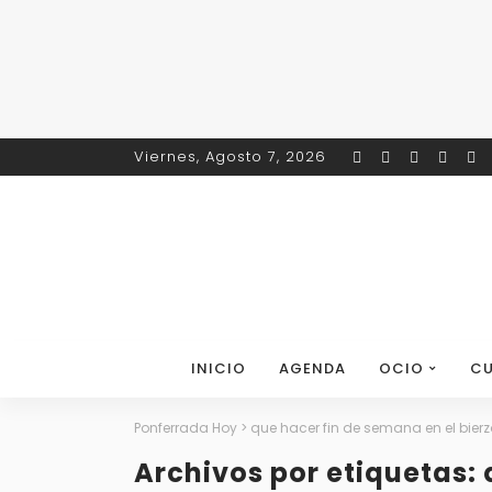
Viernes, Agosto 7, 2026
INICIO
AGENDA
OCIO
CU
Ponferrada Hoy
>
que hacer fin de semana en el bierz
Archivos por etiquetas: 