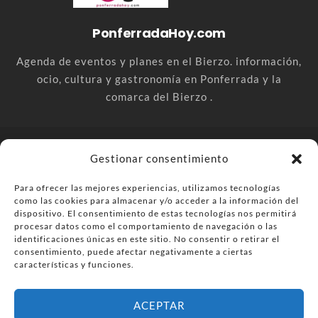
PonferradaHoy.com
Agenda de eventos y planes en el Bierzo. información,
ocio, cultura y gastronomía en Ponferrada y la
comarca del Bierzo .
© PonferradaHoy.com desde 2015 - | Magazine de ocio en la
Gestionar consentimiento
comarca del Bierzo
Para ofrecer las mejores experiencias, utilizamos tecnologías
Anúnciate
Más información sobre las cookies
como las cookies para almacenar y/o acceder a la información del
Envía tu negocio
Contacta
Política de privacidad
dispositivo. El consentimiento de estas tecnologías nos permitirá
procesar datos como el comportamiento de navegación o las
identificaciones únicas en este sitio. No consentir o retirar el
consentimiento, puede afectar negativamente a ciertas
características y funciones.
ACEPTAR