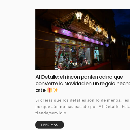
Al Detalle: el rincón ponferradino que
convierte la Navidad en un regalo hech
arte
Si creías que los detalles son lo de menos… es
porque aún no has pasado por Al Detalle. Est
tienda/servicio...
LEER MÁS