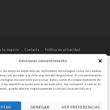
a tu negocio
Contacta
Política de privacidad
Gestionar consentimiento
r las mejores experiencias, utilizamos tecnologías como las cookies
enar y/o acceder a la información del dispositivo. El consentimiento
ecnologías nos permitirá procesar datos como el comportamiento de
o las identificaciones únicas en este sitio. No consentir o retirar el
ento, puede afectar negativamente a ciertas características y
EPTAR
DENEGAR
VER PREFERENCIAS