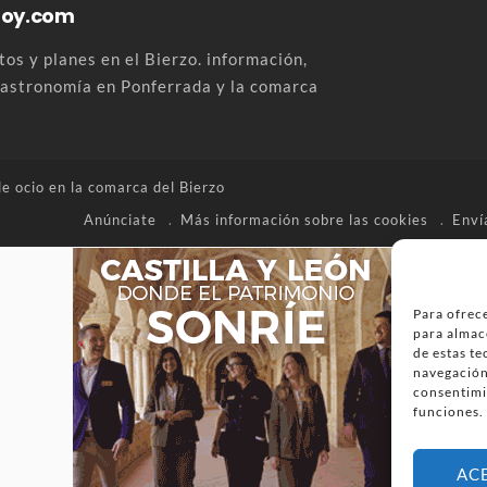
Hoy.com
os y planes en el Bierzo. información,
 gastronomía en Ponferrada y la comarca
e ocio en la
comarca del Bierzo
Anúnciate
Más información sobre las cookies
Enví
Para ofrece
para almac
de estas t
navegación 
consentimi
funciones.
AC