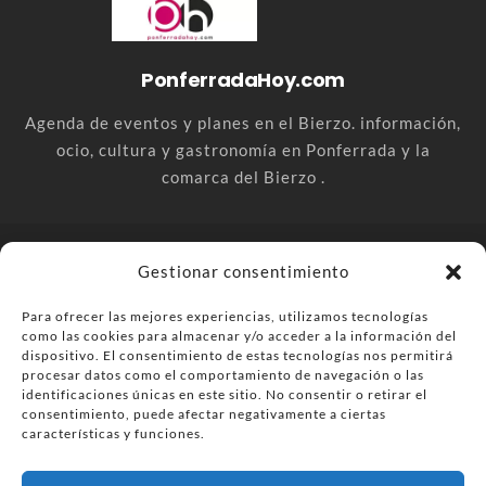
PonferradaHoy.com
Agenda de eventos y planes en el Bierzo. información,
ocio, cultura y gastronomía en Ponferrada y la
comarca del Bierzo .
© PonferradaHoy.com desde 2015 - | Magazine de ocio en la
Gestionar consentimiento
comarca del Bierzo
Para ofrecer las mejores experiencias, utilizamos tecnologías
Anúnciate
Más información sobre las cookies
como las cookies para almacenar y/o acceder a la información del
Envía tu negocio
Contacta
Política de privacidad
dispositivo. El consentimiento de estas tecnologías nos permitirá
procesar datos como el comportamiento de navegación o las
identificaciones únicas en este sitio. No consentir o retirar el
consentimiento, puede afectar negativamente a ciertas
características y funciones.