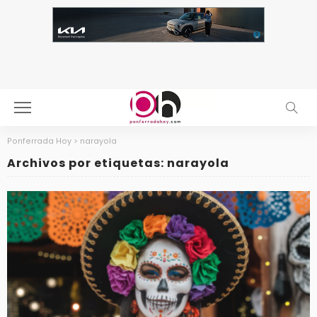
Ponferrada Hoy
>
narayola
Archivos por etiquetas: narayola