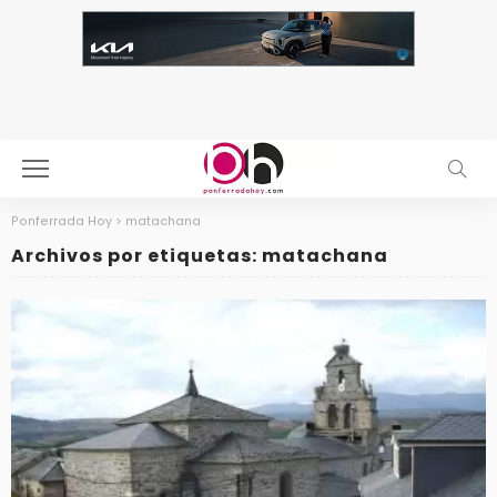
Ponferrada Hoy
>
matachana
Archivos por etiquetas: matachana