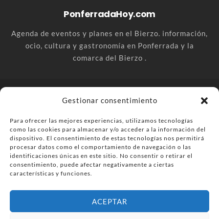
PonferradaHoy.com
Agenda de eventos y planes en el Bierzo. información,
ocio, cultura y gastronomía en Ponferrada y la
comarca del Bierzo .
© PonferradaHoy.com desde 2015 - | Magazine de ocio en la
Gestionar consentimiento
comarca del Bierzo
Para ofrecer las mejores experiencias, utilizamos tecnologías
Anúnciate
Más información sobre las cookies
como las cookies para almacenar y/o acceder a la información del
Envía tu negocio
Contacta
Política de privacidad
dispositivo. El consentimiento de estas tecnologías nos permitirá
procesar datos como el comportamiento de navegación o las
identificaciones únicas en este sitio. No consentir o retirar el
consentimiento, puede afectar negativamente a ciertas
características y funciones.
ACEPTAR