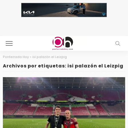
Ponferrada Hoy
>
isi palazón el Leizpig
Archivos por etiquetas: isi palazón el Leizpig