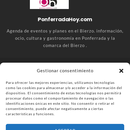
PonferradaHoy.com
Agenda de eventos y planes en el Bierzo. información,
ocio, cultura y gastronomía en Ponferrada y la
comarca del Bierzo .
© PonferradaHoy.com desde 2015 - | Magazine de ocio en la
Gestionar consentimiento
comarca del Bierzo
Para ofrecer las mejores experiencias, utilizamos tecnologías
Anúnciate
Más información sobre las cookies
como las cookies para almacenar y/o acceder a la información del
Envía tu negocio
Contacta
Política de privacidad
dispositivo. El consentimiento de estas tecnologías nos permitirá
procesar datos como el comportamiento de navegación o las
identificaciones únicas en este sitio. No consentir o retirar el
consentimiento, puede afectar negativamente a ciertas
características y funciones.