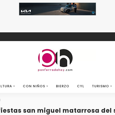
LTURA
CON NIÑOS
BIERZO
CYL
TURISMO
l
fiestas san miguel matarrosa del s