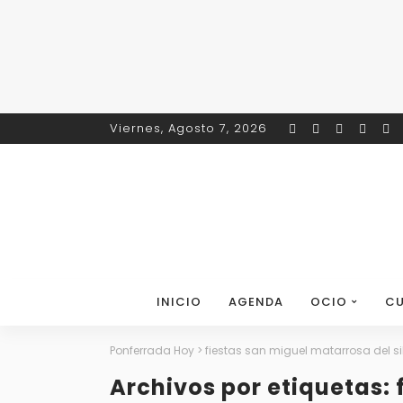
Viernes, Agosto 7, 2026
INICIO
AGENDA
OCIO
CU
Ponferrada Hoy
>
fiestas san miguel matarrosa del si
Archivos por etiquetas: 