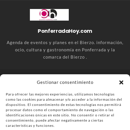
PonferradaHoy.com
Agenda de eventos y planes en el Bierzo. información,
ocio, cultura y gastronomía en Ponferrada y la
comarca del Bierzo .
© PonferradaHoy.com desde 2015 - | Magazine de ocio en la
Gestionar consentimiento
comarca del Bierzo
Para ofrecer las mejores experiencias, utilizamos tecnologías
Anúnciate
Más información sobre las cookies
como las cookies para almacenar y/o acceder a la información del
Envía tu negocio
Contacta
Política de privacidad
dispositivo. El consentimiento de estas tecnologías nos permitirá
procesar datos como el comportamiento de navegación o las
identificaciones únicas en este sitio. No consentir o retirar el
consentimiento, puede afectar negativamente a ciertas
características y funciones.