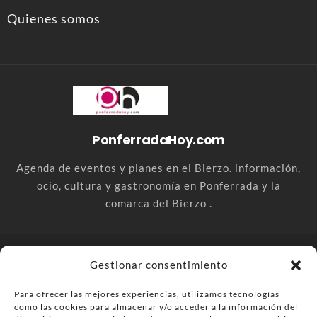
Quienes somos
PonferradaHoy.com
Agenda de eventos y planes en el Bierzo. información,
ocio, cultura y gastronomía en Ponferrada y la
comarca del Bierzo .
© PonferradaHoy.com desde 2015 - | Magazine de ocio en la
Gestionar consentimiento
comarca del Bierzo
Para ofrecer las mejores experiencias, utilizamos tecnologías
Anúnciate
Más información sobre las cookies
como las cookies para almacenar y/o acceder a la información del