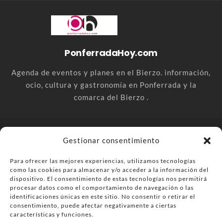
PonferradaHoy.com
Agenda de eventos y planes en el Bierzo. información,
ocio, cultura y gastronomía en Ponferrada y la
comarca del Bierzo .
© PonferradaHoy.com desde 2015 - | Magazine de ocio en la
Gestionar consentimiento
comarca del Bierzo
Para ofrecer las mejores experiencias, utilizamos tecnologías
Anúnciate
Más información sobre las cookies
como las cookies para almacenar y/o acceder a la información del
Envía tu negocio
Contacta
Política de privacidad
dispositivo. El consentimiento de estas tecnologías nos permitirá
procesar datos como el comportamiento de navegación o las
identificaciones únicas en este sitio. No consentir o retirar el
consentimiento, puede afectar negativamente a ciertas
características y funciones.