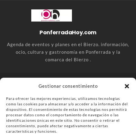
PonferradaHoy.com
Agenda de eventos y planes en el Bierzo. información,
ocio, cultura y gastronomía en Ponferrada y la
comarca del Bierzo .
© PonferradaHoy.com desde 2015 - | Magazine de ocio en la
Gestionar consentimiento
comarca del Bierzo
Para ofrecer las mejores experiencias, utilizamos tecnologías
Anúnciate
Más información sobre las cookies
como las cookies para almacenar y/o acceder a la información del
Envía tu negocio
Contacta
Política de privacidad
dispositivo. El consentimiento de estas tecnologías nos permitirá
procesar datos como el comportamiento de navegación o las
identificaciones únicas en este sitio. No consentir o retirar el
consentimiento, puede afectar negativamente a ciertas
características y funciones.