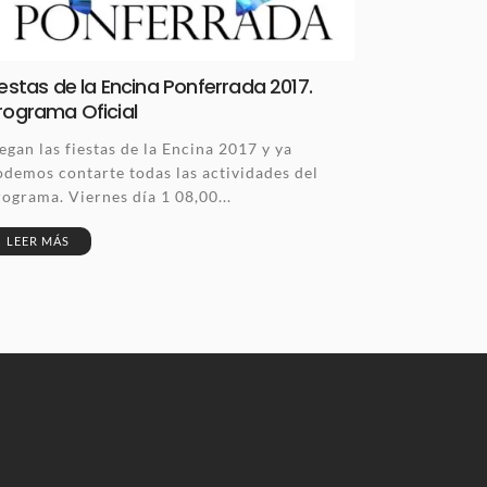
iestas de la Encina Ponferrada 2017.
rograma Oficial
egan las fiestas de la Encina 2017 y ya
odemos contarte todas las actividades del
rograma. Viernes día 1 08,00...
LEER MÁS