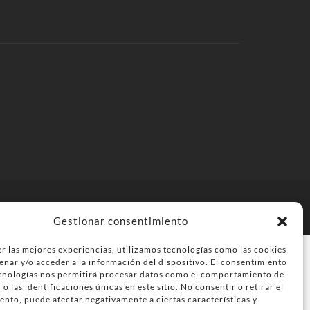
a tu negocio
Contacta
Política de privacidad
Gestionar consentimiento
r las mejores experiencias, utilizamos tecnologías como las cookies
enar y/o acceder a la información del dispositivo. El consentimiento
ecnologías nos permitirá procesar datos como el comportamiento de
o las identificaciones únicas en este sitio. No consentir o retirar el
ento, puede afectar negativamente a ciertas características y