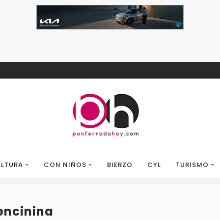
LTURA
CON NIÑOS
BIERZO
CYL
TURISMO
 encinina