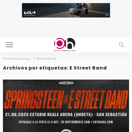
Ponferrada Hoy
>
E Street Band
Archivos por etiquetas: E Street Band