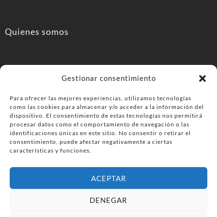
Quienes somos
Gestionar consentimiento
Para ofrecer las mejores experiencias, utilizamos tecnologías
como las cookies para almacenar y/o acceder a la información del
PonferradaHoy.com
dispositivo. El consentimiento de estas tecnologías nos permitirá
procesar datos como el comportamiento de navegación o las
identificaciones únicas en este sitio. No consentir o retirar el
Agenda de eventos y planes en el Bierzo. información,
consentimiento, puede afectar negativamente a ciertas
ocio, cultura y gastronomía en Ponferrada y la
características y funciones.
comarca del Bierzo .
ACEPTAR
© PonferradaHoy.com desde 2015 - | Magazine de ocio en la
DENEGAR
comarca del Bierzo