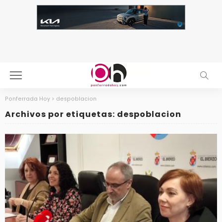
Ponferrada Hoy
>
despoblacion
Archivos por etiquetas: despoblacion