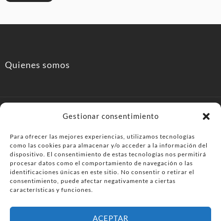
Quienes somos
Gestionar consentimiento
Para ofrecer las mejores experiencias, utilizamos tecnologías
como las cookies para almacenar y/o acceder a la información del
PonferradaHoy.com
dispositivo. El consentimiento de estas tecnologías nos permitirá
procesar datos como el comportamiento de navegación o las
Agenda de eventos y planes en el Bierzo. información,
identificaciones únicas en este sitio. No consentir o retirar el
ocio, cultura y gastronomía en Ponferrada y la
consentimiento, puede afectar negativamente a ciertas
características y funciones.
comarca del Bierzo .
ACEPTAR