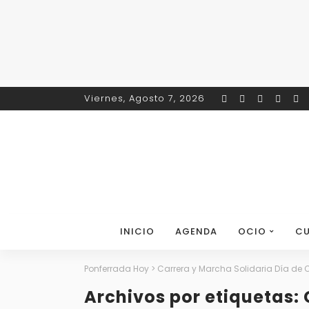
Viernes, Agosto 7, 2026
INICIO
AGENDA
OCIO
CU
Ponferrada Hoy
>
Carrera y Marcha Solidaria Día de C
Archivos por etiquetas: 