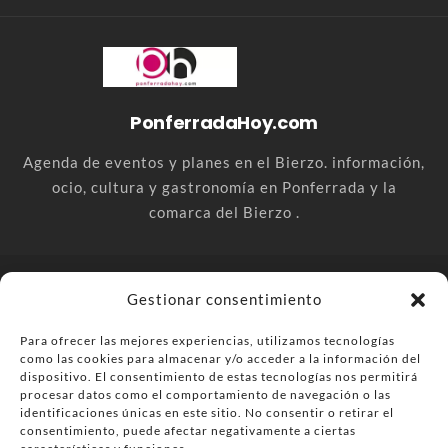
PonferradaHoy.com
Agenda de eventos y planes en el Bierzo. información,
ocio, cultura y gastronomía en Ponferrada y la
comarca del Bierzo .
© PonferradaHoy.com desde 2015 - | Magazine de ocio en la
Gestionar consentimiento
comarca del Bierzo
Para ofrecer las mejores experiencias, utilizamos tecnologías
Anúnciate
Más información sobre las cookies
como las cookies para almacenar y/o acceder a la información del
Envía tu negocio
Contacta
Política de privacidad
dispositivo. El consentimiento de estas tecnologías nos permitirá
procesar datos como el comportamiento de navegación o las
identificaciones únicas en este sitio. No consentir o retirar el
consentimiento, puede afectar negativamente a ciertas