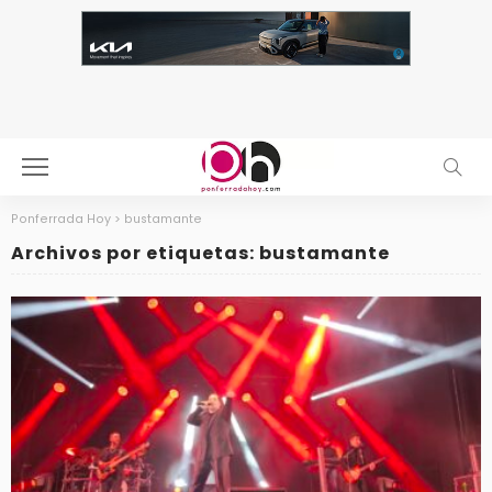
Ponferrada Hoy
>
bustamante
Archivos por etiquetas: bustamante