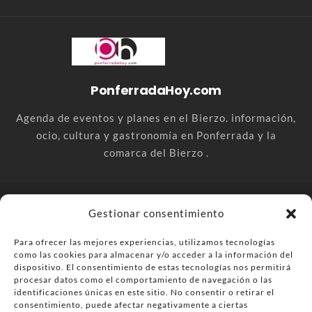
PonferradaHoy.com
Agenda de eventos y planes en el Bierzo. información,
ocio, cultura y gastronomía en Ponferrada y la
comarca del Bierzo .
© PonferradaHoy.com desde 2015 - | Magazine de ocio en la
Gestionar consentimiento
comarca del Bierzo
Para ofrecer las mejores experiencias, utilizamos tecnologías
Anúnciate
Más información sobre las cookies
como las cookies para almacenar y/o acceder a la información del
Envía tu negocio
Contacta
Política de privacidad
dispositivo. El consentimiento de estas tecnologías nos permitirá
procesar datos como el comportamiento de navegación o las
identificaciones únicas en este sitio. No consentir o retirar el
consentimiento, puede afectar negativamente a ciertas