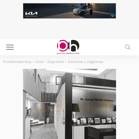
Ponferrada Hoy
>
Ocio
>
Deportes
>
Sonrisas y Lágrimas