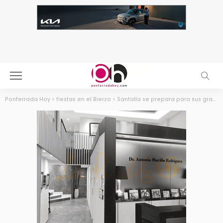
Ponferrada Hoy
>
fiestas en el Bierzo
>
Santalla se prepara para sus grandes fiestas con un programa repleto de tradición, gastronomía y motor