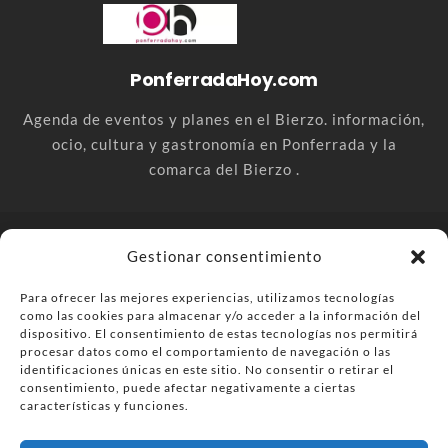
PonferradaHoy.com
Agenda de eventos y planes en el Bierzo. información,
ocio, cultura y gastronomía en Ponferrada y la
comarca del Bierzo .
© PonferradaHoy.com desde 2015 - | Magazine de ocio en la
Gestionar consentimiento
comarca del Bierzo
Para ofrecer las mejores experiencias, utilizamos tecnologías
Anúnciate
Más información sobre las cookies
como las cookies para almacenar y/o acceder a la información del
Envía tu negocio
Contacta
Política de privacidad
dispositivo. El consentimiento de estas tecnologías nos permitirá
procesar datos como el comportamiento de navegación o las
identificaciones únicas en este sitio. No consentir o retirar el
consentimiento, puede afectar negativamente a ciertas
características y funciones.