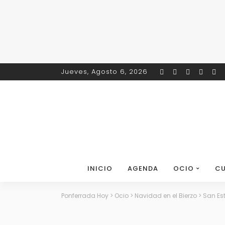
Jueves, Agosto 6, 2026
INICIO
AGENDA
OCIO
CU
Ponferrada Hoy
>
Ocio
>
Navidad en el Bierzo
>
San Es