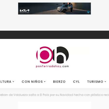
LTURA
CON NIÑOS
BIERZO
CYL
TURISMO
teban de Valdueza salta a El País por su Navidad hecha con plástico re