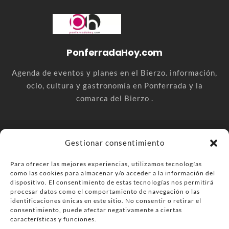
PonferradaHoy.com
Agenda de eventos y planes en el Bierzo. información,
ocio, cultura y gastronomía en Ponferrada y la
comarca del Bierzo .
© PonferradaHoy.com desde 2015 - | Magazine de ocio en la
Gestionar consentimiento
comarca del Bierzo
Para ofrecer las mejores experiencias, utilizamos tecnologías
Anúnciate
Más información sobre las cookies
como las cookies para almacenar y/o acceder a la información del
Envía tu negocio
Contacta
Política de privacidad
dispositivo. El consentimiento de estas tecnologías nos permitirá
procesar datos como el comportamiento de navegación o las
identificaciones únicas en este sitio. No consentir o retirar el
consentimiento, puede afectar negativamente a ciertas
características y funciones.