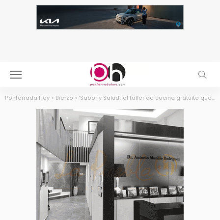
Ponferrada Hoy
>
Bierzo
>
‘Sabor y Salud’: el taller de cocina gratuito que une tradición, diversión y bienestar para los mayores del Bierzo