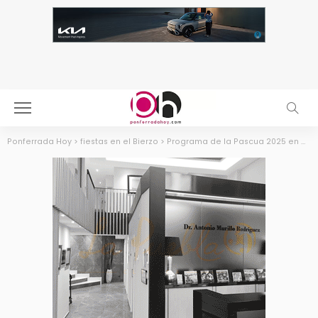
Ponferrada Hoy
>
fiestas en el Bierzo
>
Programa de la Pascua 2025 en Cacabelos. Deportes, actividades para todos y grandes orquestas