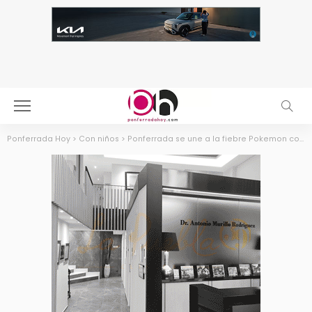
Ponferrada Hoy
>
Con niños
>
Ponferrada se une a la fiebre Pokemon con el Torneo Pokemon “Trading Card Game” 2016