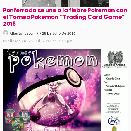
Ponferrada se une a la fiebre Pokemon con
el Torneo Pokemon “Trading Card Game”
2016
28 De Julio De 2016
Alberto Tascon
Publicado en:
28. Jul, 2016 en 7:18 pm