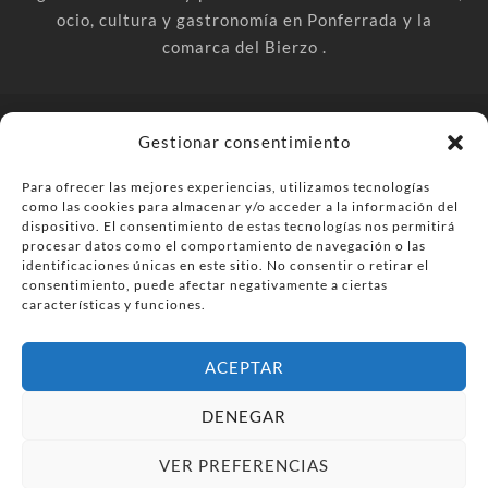
ocio, cultura y gastronomía en Ponferrada y la
comarca del Bierzo .
© PonferradaHoy.com desde 2015 - | Magazine de ocio en la
Gestionar consentimiento
comarca del Bierzo
Para ofrecer las mejores experiencias, utilizamos tecnologías
Anúnciate
Más información sobre las cookies
como las cookies para almacenar y/o acceder a la información del
Envía tu negocio
Contacta
Política de privacidad
dispositivo. El consentimiento de estas tecnologías nos permitirá
procesar datos como el comportamiento de navegación o las
identificaciones únicas en este sitio. No consentir o retirar el
consentimiento, puede afectar negativamente a ciertas
características y funciones.
ACEPTAR
DENEGAR
VER PREFERENCIAS