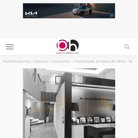
Ponferrada Hoy
>
Música - Conciertos
>
Ponferrada se llena de ritmo: “Música en la Calle” une comercio, cantera musical y el sueño del ascenso de la Ponferradina