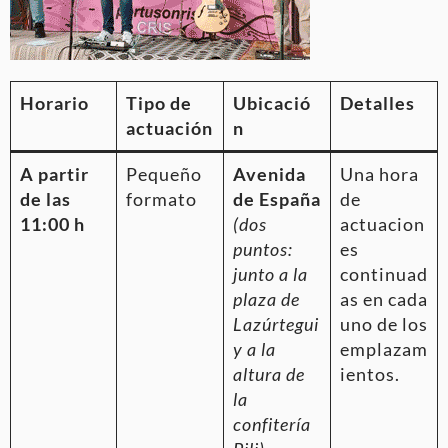
Horario
Tipo de
Ubicació
Detalles
actuación
n
A partir
Pequeño
Avenida
Una hora
de las
formato
de España
de
11:00 h
(dos
actuacion
puntos:
es
junto a la
continuad
plaza de
as en cada
Lazúrtegui
uno de los
y a la
emplazam
altura de
ientos.
la
confitería